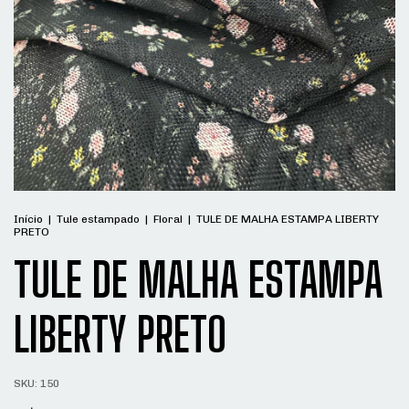
Início
|
Tule estampado
|
Floral
|
TULE DE MALHA ESTAMPA LIBERTY
PRETO
TULE DE MALHA ESTAMPA
LIBERTY PRETO
SKU:
150