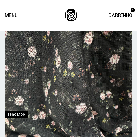
0
MENU
CARRINHO
ESGOTADO