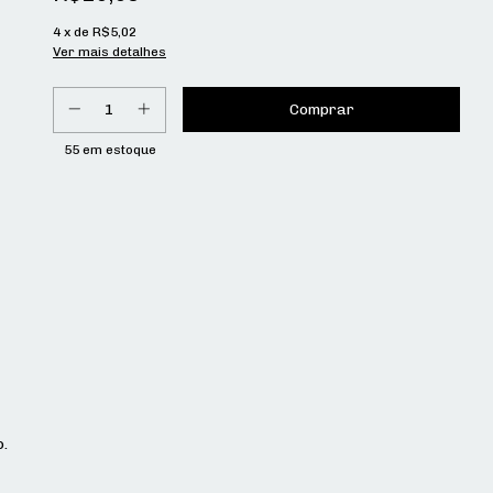
4
x de
R$5,02
Ver mais detalhes
55
em estoque
o.