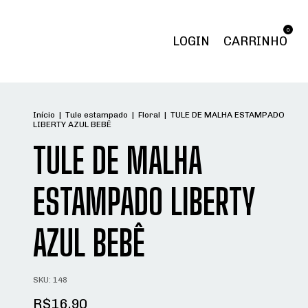
0
LOGIN
CARRINHO
Início
|
Tule estampado
|
Floral
|
TULE DE MALHA ESTAMPADO
LIBERTY AZUL BEBÊ
TULE DE MALHA
ESTAMPADO LIBERTY
AZUL BEBÊ
SKU:
148
R$16,90