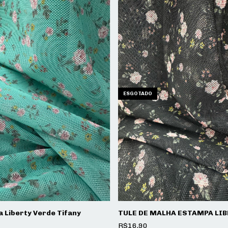
ESGOTADO
a Liberty Verde Tifany
TULE DE MALHA ESTAMPA LIB
R$16,90