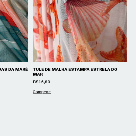
DAS DA MARÉ
TULE DE MALHA ESTAMPA ESTRELA DO
T
MAR
T
R$16,90
R
Comprar