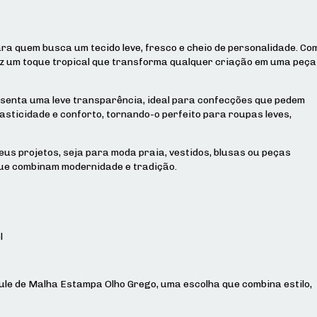
ara quem busca um tecido leve, fresco e cheio de personalidade. Co
raz um toque tropical que transforma qualquer criação em uma peça
resenta uma leve transparência, ideal para confecções que pedem
sticidade e conforto, tornando-o perfeito para roupas leves,
eus projetos, seja para moda praia, vestidos, blusas ou peças
que combinam modernidade e tradição.
l
ule de Malha Estampa Olho Grego, uma escolha que combina estilo,