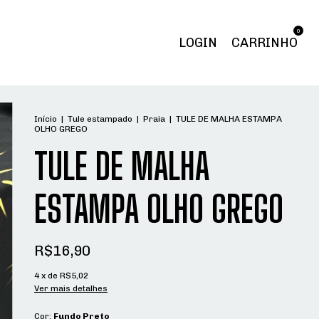
0
LOGIN
CARRINHO
Início
|
Tule estampado
|
Praia
|
TULE DE MALHA ESTAMPA
OLHO GREGO
TULE DE MALHA
ESTAMPA OLHO GREGO
R$16,90
4
x de
R$5,02
Ver mais detalhes
Cor:
Fundo Preto